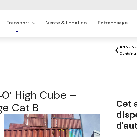
Transport
Vente & Location
Entreposage
ANNONC
40′ High Cube –
Cet a
ge Cat B
disp
d'aut