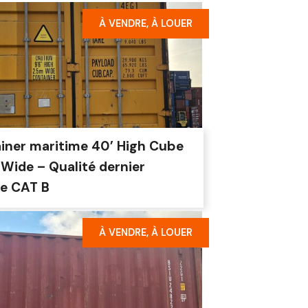
À VENDRE, À LOUER
iner maritime 40’ High Cube
 Wide – Qualité dernier
e CAT B
À VENDRE, À LOUER