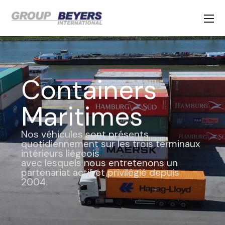
Containers
Maritimes
Nos véhicules sont présents
quotidiennement sur les trois terminaux
intérieurs liégeois
avec lesquels nous entretenons un
partenariat actif et privilégié depuis
2004.